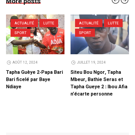
More posts
ACTUALITÉ
LUTTE
ACTUALITÉ
LUTTE
SPORT
SPORT
AOÛT 12, 2024
JUILLET 19, 2024
Tapha Guèye 2-Papa Bari
Siteu Bou Ngor, Tapha
Bari ficelé par Baye
Mbeur, Bathie Seras et
Ndiaye
Tapha Gueye 2 : Ibou Afia
n’écarte personne