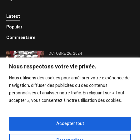
Latest
Popular
Commentaire
OCTOBRE 26, 2024
Face-à-face avec Diam Terry : Général
Nous respectons votre vie privée.
Malika brille par son absence
Nous utilisons des cookies pour améliorer votre expérience de
OCTOBRE 26, 2024
navigation, diffuser des publicités ou des contenus
Trois trophées ANPS dans son
personnalisés et analyser notre trafic. En cliquant sur « Tout
escarcelle : Modou Lô, seul lutteur à
accepter », vous consentez à notre utilisation des cookies.
réussir une telle prouesse
OCTOBRE 26, 2024
Gris Bordeaux : « Mme Khady Diène
Accepter tout
Gaye est en train d’être manipulée »