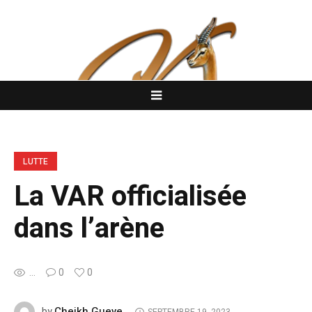
LUTTE
La VAR officialisée
dans l’arène
...
0
0
Cheikh Gueye
by