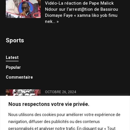
Vidéo-La réaction de Pape Malick
Ndour sur l’arrest@tion de Bassirou
Diomaye Faye « xamna liko yob fimu
nek… »
Sports
Latest
Popular
Commentaire
OCTOBRE 26, 2024
Face-à-face avec Diam Terry : Général
Nous respectons votre vie privée.
Malika brille par son absence
Nous utilisons des cookies pour améliorer votre expérience de
OCTOBRE 26, 2024
navigation, diffuser des publicités ou des contenus
Trois trophées ANPS dans son
personnalisés et analyser notre trafic. En cliquant sur « Tout