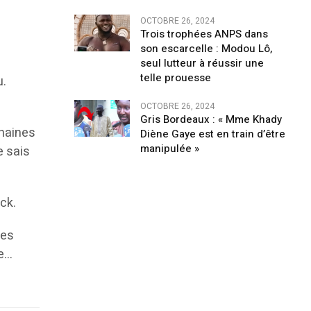
OCTOBRE 26, 2024
Trois trophées ANPS dans
son escarcelle : Modou Lô,
seul lutteur à réussir une
telle prouesse
u.
OCTOBRE 26, 2024
Gris Bordeaux : « Mme Khady
chaines
Diène Gaye est en train d’être
manipulée »
e sais
ck.
des
re…