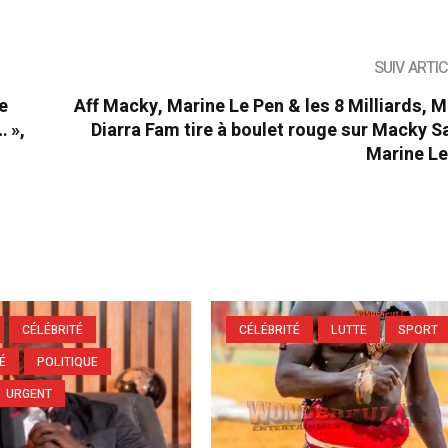
SUIV ARTI
Le
Aff Macky, Marine Le Pen & les 8 Milliards,
… »,
Diarra Fam tire à boulet rouge sur Macky Sa
Marine Le
CÉLÉBRITÉ
CÉLÉBRITÉ
LUTTE
SPORT
É
POLITIQUE
URGENT