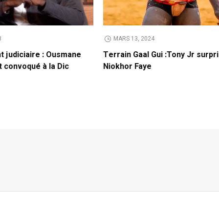
3
MARS 13, 2024
t judiciaire : Ousmane
Terrain Gaal Gui :Tony Jr surpr
t convoqué à la Dic
Niokhor Faye