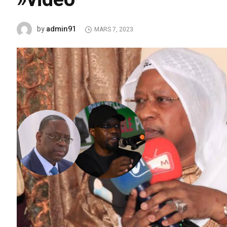
admin91
by
MARS 7, 2023