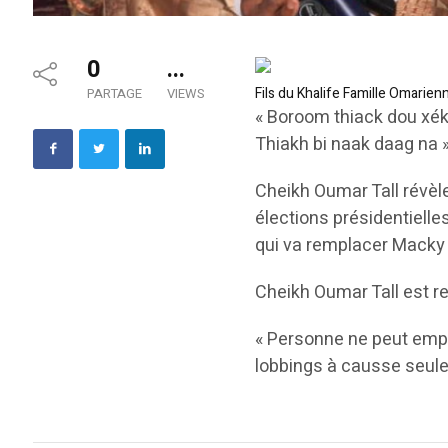
0
...
Fils du Khalife Famille Omarien
PARTAGE
VIEWS
« Boroom thiack dou xé
Thiakh bi naak daag na 
Cheikh Oumar Tall révèle
élections présidentiell
qui va remplacer Macky 
Cheikh Oumar Tall est r
« Personne ne peut empê
lobbings à causse seule