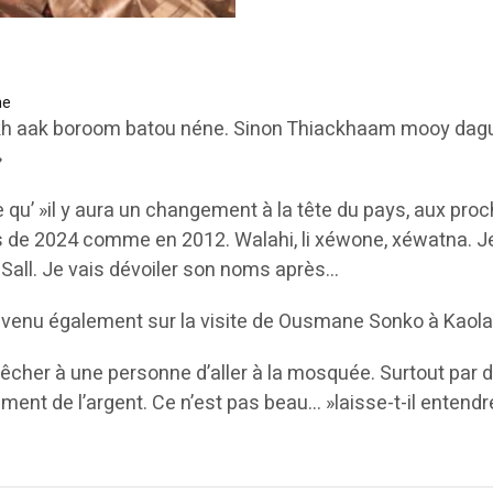
ne
kh aak boroom batou néne. Sinon Thiackhaam mooy dag
»
 qu’ »il y aura un changement à la tête du pays, aux pro
es de 2024 comme en 2012. Walahi, li xéwone, xéwatna. J
Sall. Je vais dévoiler son noms après…
evenu également sur la visite de Ousmane Sonko à Kaola
cher à une personne d’aller à la mosquée. Surtout par 
ment de l’argent. Ce n’est pas beau… »laisse-t-il entend