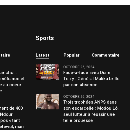
Sports
taire
Latest
Popular
Commentaire
OCTOBRE 26, 2024
uinchor :
Face-à-face avec Diam
 méfiance et
Terry : Général Malika brille
ge au coeur
par son absence
ée
OCTOBRE 26, 2024
Trois trophées ANPS dans
ent de 400
son escarcelle : Modou Lô,
 Ndour
seul lutteur à réussir une
pos « tant
telle prouesse
etéwul, man