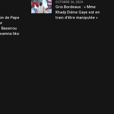
OCTOBRE 26, 2024
Gris Bordeaux : « Mme
Khady Diène Gaye est en
ion de Pape
train d’être manipulée »
ur
e Bassirou
 xamna liko
»