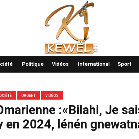
ciété
Politique
Vidéos
International
Sport
OCIÉTÉ
URGENT
VIDÉOS
Omarienne :«Bilahi, Je sa
y en 2024, lénén gnewatn