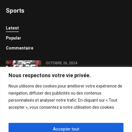
Sports
Latest
Popular
Commentaire
OCTOBRE 26, 2024
Face-à-face avec Diam Terry : Général
Nous respectons votre vie privée.
Malika brille par son absence
Nous utilisons des cookies pour améliorer votre expérience de
OCTOBRE 26, 2024
navigation, diffuser des publicités ou des contenus
Trois trophées ANPS dans son
personnalisés et analyser notre trafic. En cliquant sur « Tout
escarcelle : Modou Lô, seul lutteur à
accepter », vous consentez à notre utilisation des cookies.
réussir une telle prouesse
OCTOBRE 26, 2024
Gris Bordeaux : « Mme Khady Diène
Accepter tout