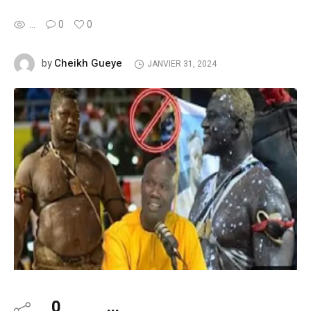
...
0
0
Cheikh Gueye
by
JANVIER 31, 2024
0
...