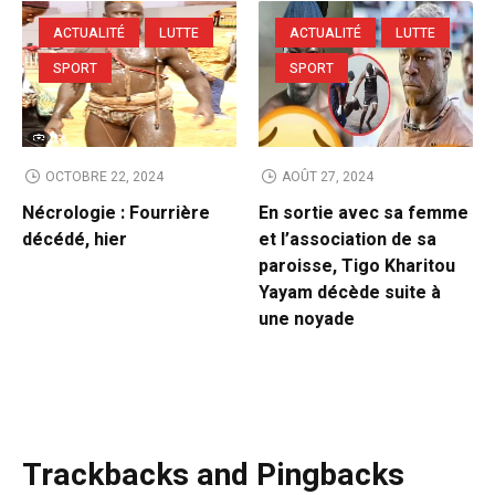
ACTUALITÉ
LUTTE
ACTUALITÉ
LUTTE
SPORT
SPORT
OCTOBRE 22, 2024
AOÛT 27, 2024
Nécrologie : Fourrière
En sortie avec sa femme
décédé, hier
et l’association de sa
paroisse, Tigo Kharitou
Yayam décède suite à
une noyade
Trackbacks and Pingbacks