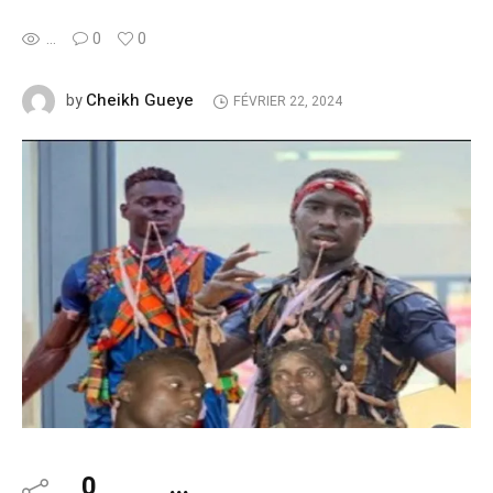
...
0
0
Cheikh Gueye
by
FÉVRIER 22, 2024
0
...